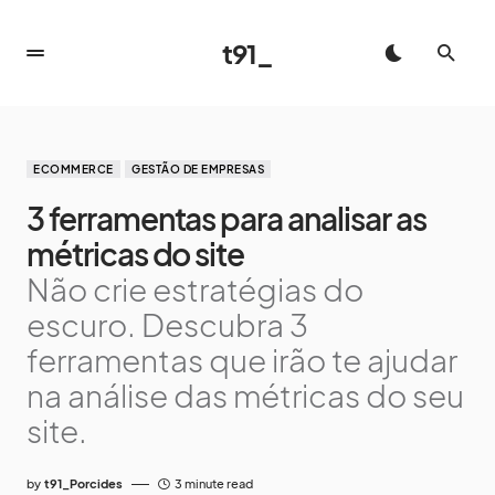
t91_
ECOMMERCE
GESTÃO DE EMPRESAS
3 ferramentas para analisar as
métricas do site
Não crie estratégias do
escuro. Descubra 3
ferramentas que irão te ajudar
na análise das métricas do seu
site.
by
t91_Porcides
3 minute read