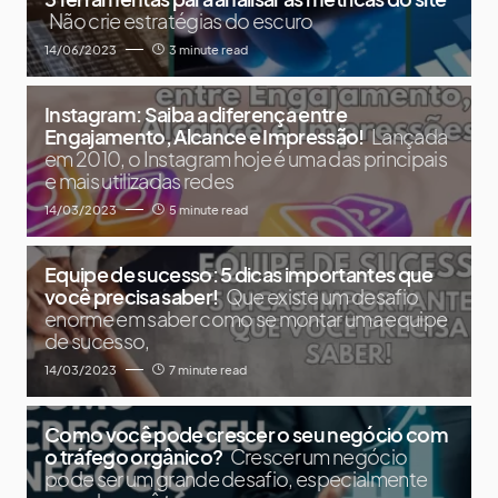
Não crie estratégias do escuro
14/06/2023
3 minute read
Instagram: Saiba a diferença entre
Engajamento, Alcance e Impressão!
Lançada
em 2010, o Instagram hoje é uma das principais
e mais utilizadas redes
14/03/2023
5 minute read
Equipe de sucesso: 5 dicas importantes que
você precisa saber!
Que existe um desafio
enorme em saber como se montar uma equipe
de sucesso,
14/03/2023
7 minute read
Como você pode crescer o seu negócio com
o tráfego orgânico?
Crescer um negócio
pode ser um grande desafio, especialmente