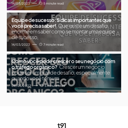
14/03/2023
5 minute read
Equipe de sucesso: 5 dicas importantes que
você precisa saber!
Que existe um desafio
enorme em saber como se montar uma equipe
de sucesso,
14/03/2023
7 minute read
Como você pode crescer o seu negócio com
o tráfego orgânico?
Crescer um negócio
pode ser um grande desafio, especialmente
quando você tem um
09/03/2023
5 minute read
t91_