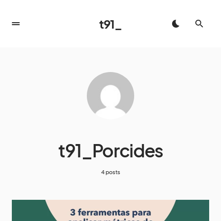
t91_
t91_Porcides
4 posts