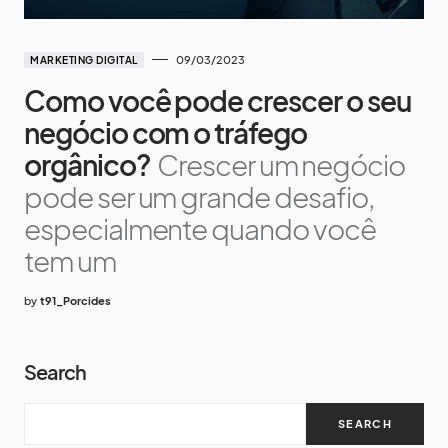
09/03/2023
MARKETING DIGITAL
Como você pode crescer o seu
negócio com o tráfego
orgânico?
Crescer um negócio
pode ser um grande desafio,
especialmente quando você
tem um
by
t91_Porcides
Search
SEARCH