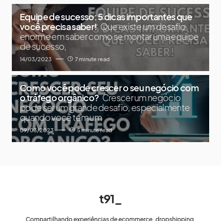
Equipe de sucesso: 5 dicas importantes que
você precisa saber!
Que existe um desafio
enorme em saber como se montar uma equipe
de sucesso,
14/03/2023
7 minute read
Como você pode crescer o seu negócio com
o tráfego orgânico?
Crescer um negócio
pode ser um grande desafio, especialmente
quando você tem um
09/03/2023
5 minute read
t91_
Compartilhando experiências de ecommerce, dropshipping,