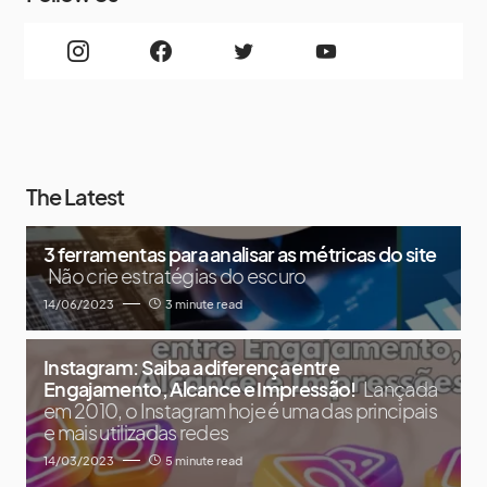
The Latest
3 ferramentas para analisar as métricas do site
Não crie estratégias do escuro
14/06/2023
3 minute read
Instagram: Saiba a diferença entre
Engajamento, Alcance e Impressão!
Lançada
em 2010, o Instagram hoje é uma das principais
e mais utilizadas redes
14/03/2023
5 minute read